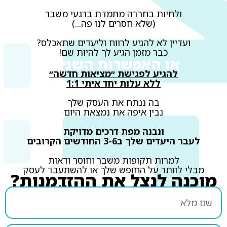
ולחיות בחרדה מתמדת ברגעי משבר
(שלא חסרים לנו פה...)
ועדיין לא להגיע לרווח וליעדים שתאכלס?
כבר מזמן הגיע לך להיות שם!
או האפשרות השניה:
להגיע לפגישת ״מציאות חדשה״
ללא עלות יחד איתי 1:1
בה ננתח את העסק שלך
נבין איפה את נמצאת היום
ונבנה מפת דרכים מדויקת
לעבר היעדים שלך ב3-6 החודשים הקרובים
למרות תקופות משבר וחוסר ודאות
מבלי לוותר על החופש שלך או להשתעבד לעסק
מוכנה לנצל את ההזדמנות?
השאירי פרטים לתיאום הפגישה ללא עלות: