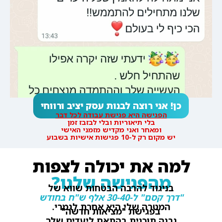
כן! אני רוצה לבנות עסק יציב ורווחי
הפגישה היא פגישת עבודה לכל דבר
בלי תיאוריות ובלי לבזבז זמן
ומאחר ואני מקדיש מזמני האישי
יש מקום רק ל-10 פגישות אישיות בשבוע
למה את יכולה לצפות
מהפגישה שלנו?
בניגוד להרבה הבטחות שווא של
"דרך קסם" ל-30-40 אלף ש"ח בחודש
המטרה שלי היא אחרת לגמרי.
בפגישת "מציאות חדשה"
נבנה תוכנית בהתאם ליעדים שלך